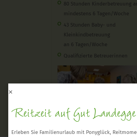
80 Stunden Kinderbetreuung a
mindestens 6 Tagen/Woche
43 Stunden Baby- und
Kleinkindbetreuung
an 6 Tagen/Woche
Qualifizierte Betreuerinnen
Reitzeit auf Gut Landegge
Erleben Sie Familienurlaub mit Ponyglück, Reitmome