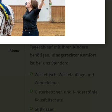
Ausstattung
Ausstattung
Mobil sein
Sie finden auf Gut Landegge alles
vor, was Sie für den gesamten
Babynahrung
Tagesablauf mit Ihren Kindern
Räume
benötigen.
Kindgerechter Komfort
ist bei uns Standard.
Wickeltisch, Wickelauflage und
Windeleimer
Gitterbettchen und Kinderstühle,
Rausfallschutz
Stillkissen