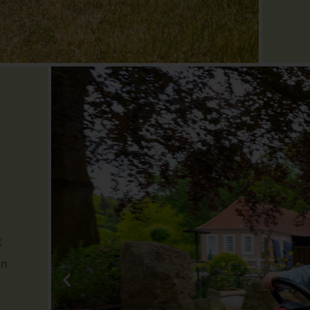
r
t
en